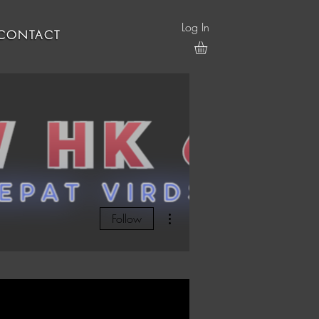
Log In
CONTACT
More actions
Follow