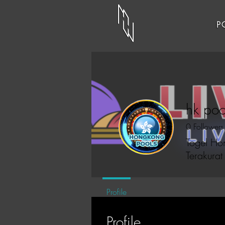
P
hk poo
0
Followers
Togel Ho
Terakurat
Profile
Profile