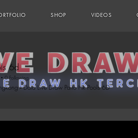
ORTFOLIO
SHOP
VIDEOS
ls 6d
0
Following
ngkong » Data Live Draw Paito Hk Pools 6D